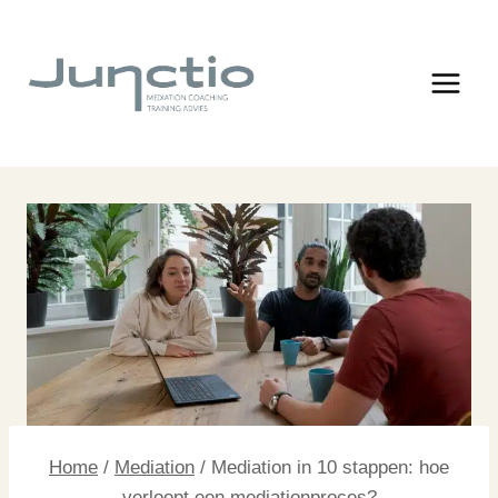
Doorgaan
naar
inhoud
Home
/
Mediation
/
Mediation in 10 stappen: hoe
verloopt een mediationproces?